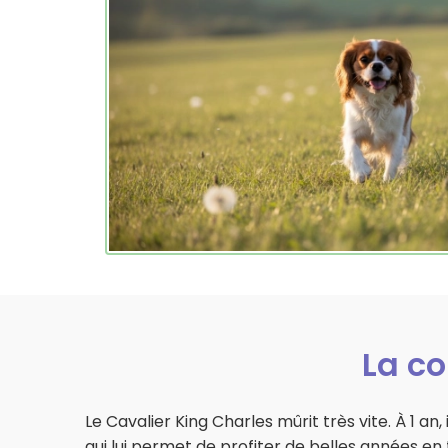
La co
Le Cavalier King Charles mûrit très vite. À 1 an,
qui lui permet de profiter de belles années en t