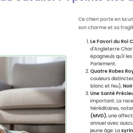
Ce chien porte en lui un
son charme et sa fragili
Le Favori du Roi Ch
d'Angleterre Charle
épagneuls qu'il l
Parlement.
Quatre Robes Roy
couleurs distinctes
blanc et feu),
Noir
Une Santé Précieus
important. La rac
héréditaires, not
(MVD)
, une affec
annuel avec auscu
jeune âge. La
syri