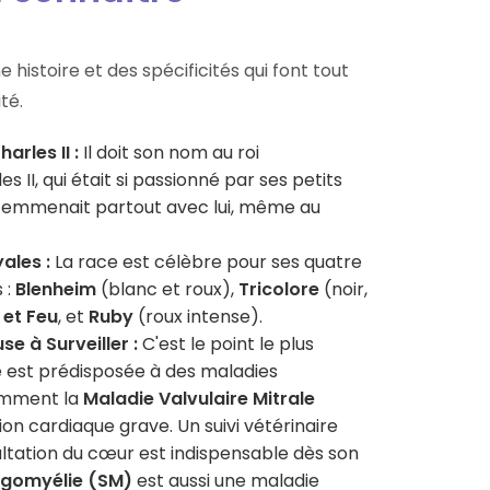
e histoire et des spécificités qui font tout
té.
arles II :
Il doit son nom au roi
s II, qui était si passionné par ses petits
es emmenait partout avec lui, même au
ales :
La race est célèbre pour ses quatre
 :
Blenheim
(blanc et roux),
Tricolore
(noir,
 et Feu
, et
Ruby
(roux intense).
e à Surveiller :
C'est le point le plus
e est prédisposée à des maladies
amment la
Maladie Valvulaire Mitrale
tion cardiaque grave. Un suivi vétérinaire
ltation du cœur est indispensable dès son
ngomyélie (SM)
est aussi une maladie