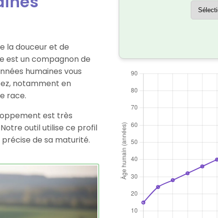
ines
de la douceur et de
yale est un compagnon de
années humaines vous
rtez, notamment en
e race.
eloppement est très
tre outil utilise ce profil
 précise de sa maturité.