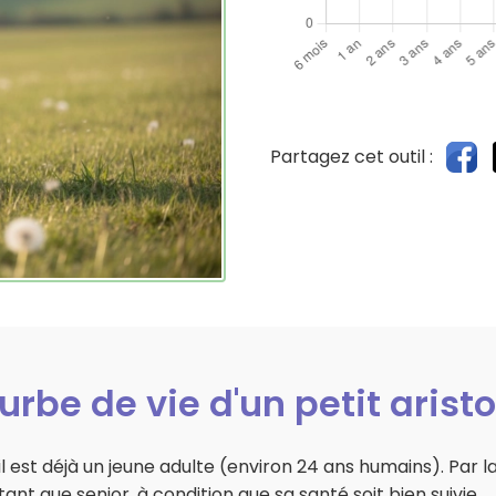
Partagez cet outil :
urbe de vie d'un petit arist
 il est déjà un jeune adulte (environ 24 ans humains). Par la
ant que senior, à condition que sa santé soit bien suivie.